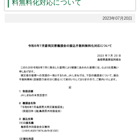
料無料化対応について
2023年07月20日