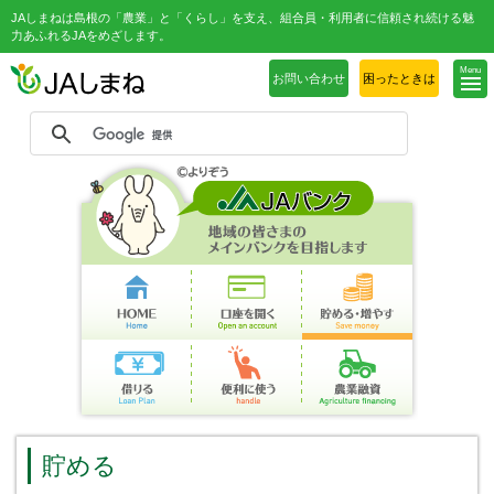
JAしまねは島根の「農業」と「くらし」を支え、組合員・利用者に信頼され続ける魅
力あふれるJAをめざします。
Menu
お問い合わせ
困ったときは
貯める