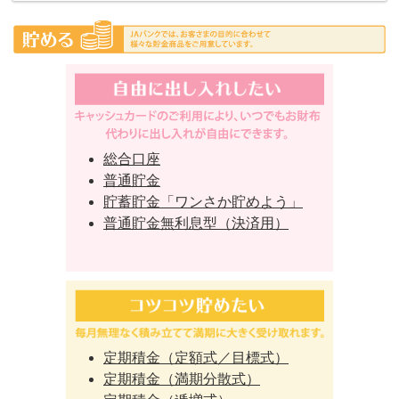
総合口座
普通貯金
貯蓄貯金「ワンさか貯めよう」
普通貯金無利息型（決済用）
定期積金（定額式／目標式）
定期積金（満期分散式）