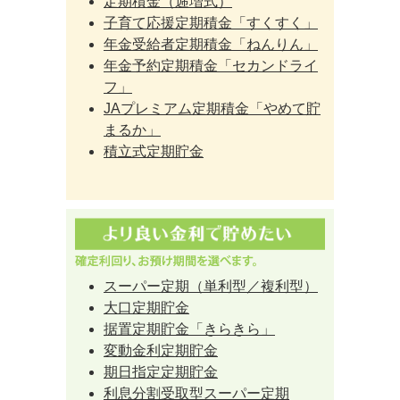
定期積金（逓増式）
子育て応援定期積金「すくすく」
年金受給者定期積金「ねんりん」
年金予約定期積金「セカンドライ
フ」
JAプレミアム定期積金「やめて貯
まるか」
積立式定期貯金
スーパー定期（単利型／複利型）
大口定期貯金
据置定期貯金「きらきら」
変動金利定期貯金
期日指定定期貯金
利息分割受取型スーパー定期